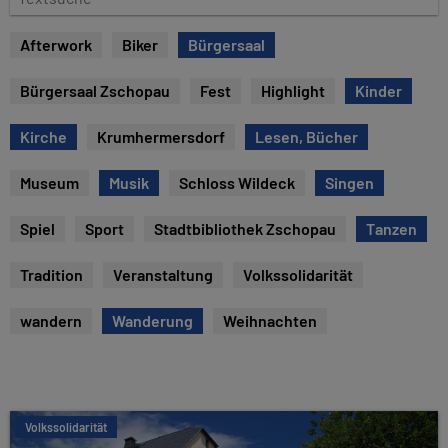
u
e
m
x
Afterwork
Biker
Bürgersaal
t
s
Bürgersaal Zschopau
Fest
Highlight
Kinder
u
c
Kirche
Krumhermersdorf
Lesen, Bücher
h
e
Museum
Musik
Schloss Wildeck
Singen
Spiel
Sport
Stadtbibliothek Zschopau
Tanzen
Tradition
Veranstaltung
Volkssolidarität
wandern
Wanderung
Weihnachten
Volkssolidarität