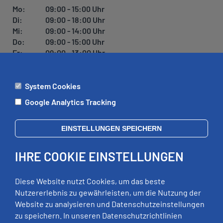
Mo:
09:00 - 15:00 Uhr
Di:
09:00 - 18:00 Uhr
Mi:
09:00 - 14:00 Uhr
Do:
09:00 - 15:00 Uhr
Fr:
09:00 - 13:00 Uhr
System Cookies
ÄMTER
Google Analytics Tracking
Mo:
09:00 - 12:00 Uhr
Di:
09:00 - 12:00 Uhr, 13:00 - 18:00 Uhr
EINSTELLUNGEN SPEICHERN
Mi:
geschlossen
Do:
09:00 - 12:00 Uhr, 13:00 - 15:00 Uhr
IHRE COOKIE EINSTELLUNGEN
Fr:
09:00 - 12:00 Uhr
zusätzliche Termine nach Vereinbarung
Diese Website nutzt Cookies, um das beste
Nutzererlebnis zu gewährleisten, um die Nutzung der
Website zu analysieren und Datenschutzeinstellungen
RECHTLICHES
zu speichern. In unseren Datenschutzrichtlinien