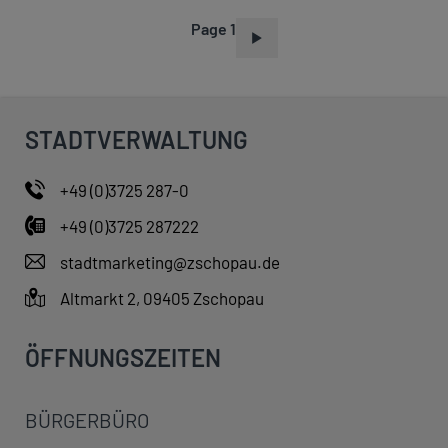
Page 1
P
A
G
I
STADTVERWALTUNG
N
A
+49 (0)3725 287-0
T
+49 (0)3725 287222
I
O
stadtmarketing@zschopau.de
N
Altmarkt 2, 09405 Zschopau
ÖFFNUNGSZEITEN
BÜRGERBÜRO