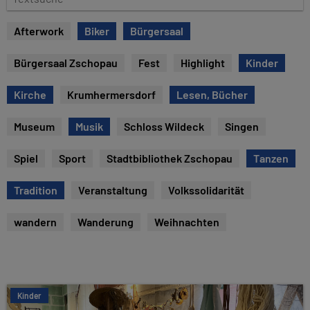
u
e
m
x
Afterwork
Biker
Bürgersaal
t
s
Bürgersaal Zschopau
Fest
Highlight
Kinder
u
c
Kirche
Krumhermersdorf
Lesen, Bücher
h
e
Museum
Musik
Schloss Wildeck
Singen
Spiel
Sport
Stadtbibliothek Zschopau
Tanzen
Tradition
Veranstaltung
Volkssolidarität
wandern
Wanderung
Weihnachten
Kinder