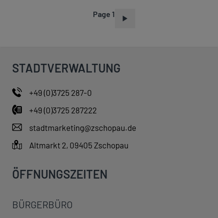
Page 1
P
A
G
I
STADTVERWALTUNG
N
A
+49 (0)3725 287-0
T
+49 (0)3725 287222
I
O
stadtmarketing@zschopau.de
N
Altmarkt 2, 09405 Zschopau
ÖFFNUNGSZEITEN
BÜRGERBÜRO