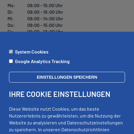
Mo:
09:00 - 15:00 Uhr
Di:
09:00 - 18:00 Uhr
Mi:
09:00 - 14:00 Uhr
Do:
09:00 - 15:00 Uhr
Fr:
09:00 - 13:00 Uhr
System Cookies
ÄMTER
Google Analytics Tracking
Mo:
09:00 - 12:00 Uhr
Di:
09:00 - 12:00 Uhr, 13:00 - 18:00 Uhr
EINSTELLUNGEN SPEICHERN
Mi:
geschlossen
Do:
09:00 - 12:00 Uhr, 13:00 - 15:00 Uhr
IHRE COOKIE EINSTELLUNGEN
Fr:
09:00 - 12:00 Uhr
zusätzliche Termine nach Vereinbarung
Diese Website nutzt Cookies, um das beste
Nutzererlebnis zu gewährleisten, um die Nutzung der
Website zu analysieren und Datenschutzeinstellungen
RECHTLICHES
zu speichern. In unseren Datenschutzrichtlinien