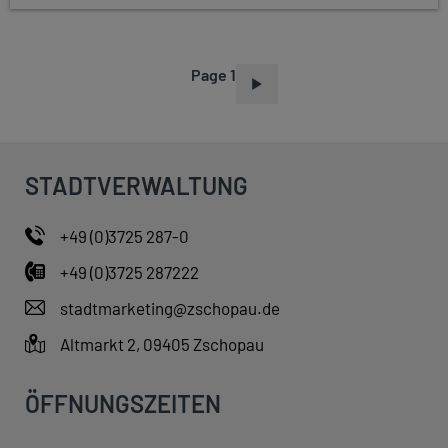
Page 1
P
A
G
I
STADTVERWALTUNG
N
A
+49 (0)3725 287-0
T
+49 (0)3725 287222
I
O
stadtmarketing@zschopau.de
N
Altmarkt 2, 09405 Zschopau
ÖFFNUNGSZEITEN