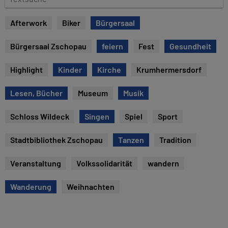
u
e
m
x
Afterwork
Biker
Bürgersaal
t
s
Bürgersaal Zschopau
feiern
Fest
Gesundheit
u
c
Highlight
Kinder
Kirche
Krumhermersdorf
h
e
Lesen, Bücher
Museum
Musik
Schloss Wildeck
Singen
Spiel
Sport
Stadtbibliothek Zschopau
Tanzen
Tradition
Veranstaltung
Volkssolidarität
wandern
Wanderung
Weihnachten