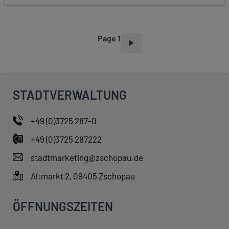
Page 1
P
A
G
I
STADTVERWALTUNG
N
A
+49 (0)3725 287-0
T
+49 (0)3725 287222
I
O
stadtmarketing@zschopau.de
N
Altmarkt 2, 09405 Zschopau
ÖFFNUNGSZEITEN