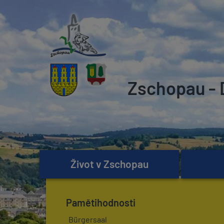
Zschopau - 
Život v Zschopau
Pamětihodnosti
Bürgersaal