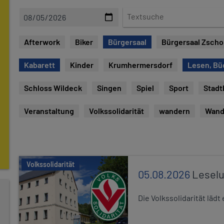
D
T
a
e
t
x
Afterwork
Biker
Bürgersaal
Bürgersaal Zsch
u
t
m
s
Kabarett
Kinder
Krumhermersdorf
Lesen, Bü
u
c
Schloss Wildeck
Singen
Spiel
Sport
Stadt
h
e
Veranstaltung
Volkssolidarität
wandern
Wand
Volkssolidarität
05.08.2026
Leselu
Die Volkssolidarität läd