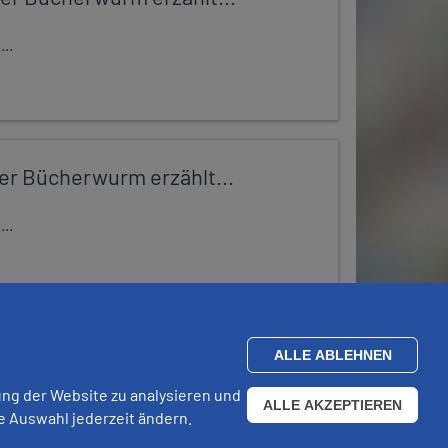
..
r Bücherwurm erzählt...
..
ALLE ABLEHNEN
ung der Website zu analysieren und
ALLE AKZEPTIEREN
e Auswahl jederzeit ändern.