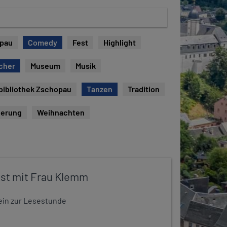
opau
Comedy
Fest
Highlight
cher
Museum
Musik
bibliothek Zschopau
Tanzen
Tradition
erung
Weihnachten
st mit Frau Klemm
t ein zur Lesestunde