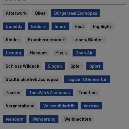
u
e
m
x
Afterwork
Biker
Bürgersaal Zschopau
t
s
Comedy
Enduro
feiern
Fest
Highlight
u
c
Kinder
Krumhermersdorf
Lesen, Bücher
h
e
Lesung
Museum
Musik
Open Air
Schloss Wildeck
Singen
Spiel
Sport
Stadtbibliothek Zschopau
Tag der Offenen Tür
Tanzen
TanzWerk Zschopau
Tradition
Veranstaltung
Volkssolidarität
Vortrag
wandern
Wanderung
Weihnachten