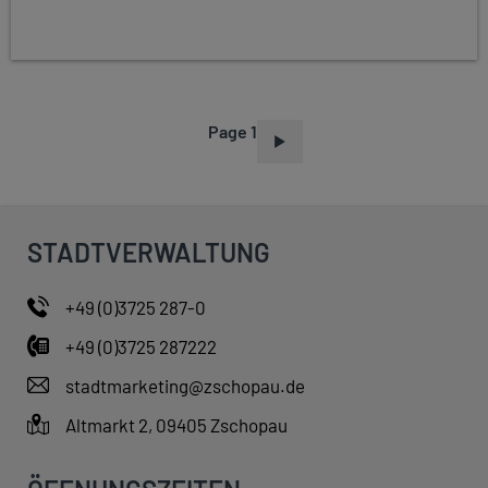
Page 1
P
A
G
I
STADTVERWALTUNG
N
A
+49 (0)3725 287-0
T
+49 (0)3725 287222
I
O
stadtmarketing@zschopau.de
N
Altmarkt 2, 09405 Zschopau