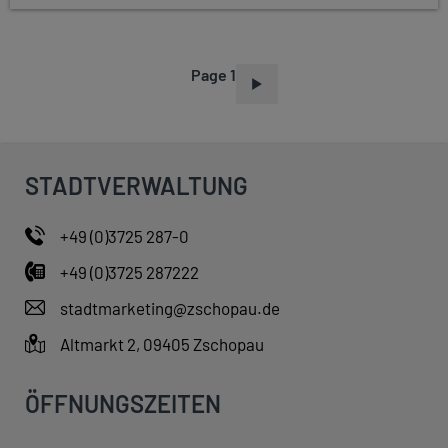
Page 1
P
A
G
I
STADTVERWALTUNG
N
A
+49 (0)3725 287-0
T
+49 (0)3725 287222
I
O
stadtmarketing@zschopau.de
N
Altmarkt 2, 09405 Zschopau
ÖFFNUNGSZEITEN