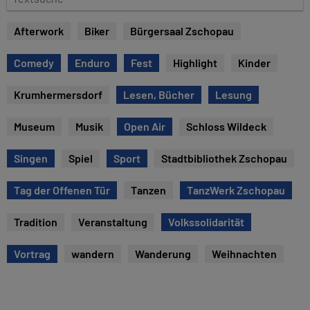
u
e
m
x
Afterwork
Biker
Bürgersaal Zschopau
t
s
Comedy
Enduro
Fest
Highlight
Kinder
u
c
Krumhermersdorf
Lesen, Bücher
Lesung
h
e
Museum
Musik
Open Air
Schloss Wildeck
Singen
Spiel
Sport
Stadtbibliothek Zschopau
Tag der Offenen Tür
Tanzen
TanzWerk Zschopau
Tradition
Veranstaltung
Volkssolidarität
Vortrag
wandern
Wanderung
Weihnachten