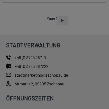
Page 1
P
A
G
I
STADTVERWALTUNG
N
A
+49 (0)3725 287-0
T
+49 (0)3725 287222
I
O
stadtmarketing@zschopau.de
N
Altmarkt 2, 09405 Zschopau
ÖFFNUNGSZEITEN