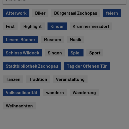
u
e
m
x
Afterwork
Biker
Bürgersaal Zschopau
feiern
t
s
Fest
Highlight
Kinder
Krumhermersdorf
u
c
Lesen, Bücher
Museum
Musik
h
e
Schloss Wildeck
Singen
Spiel
Sport
Stadtbibliothek Zschopau
Tag der Offenen Tür
Tanzen
Tradition
Veranstaltung
Volkssolidarität
wandern
Wanderung
Weihnachten