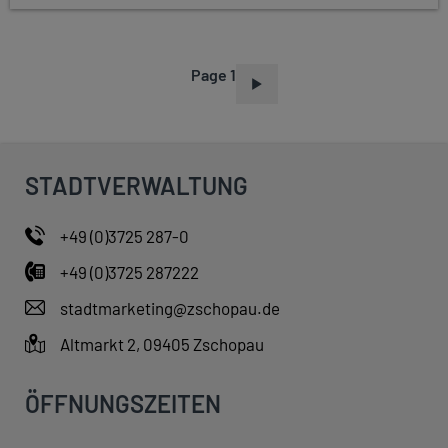
Page 1
P
A
G
I
STADTVERWALTUNG
N
A
+49 (0)3725 287-0
T
+49 (0)3725 287222
I
O
stadtmarketing@zschopau.de
N
Altmarkt 2, 09405 Zschopau
ÖFFNUNGSZEITEN