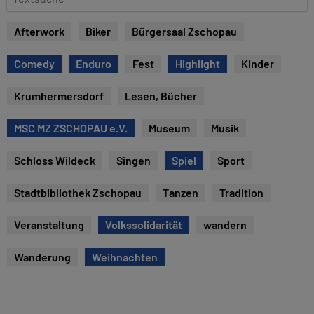
u
e
m
x
Afterwork
Biker
Bürgersaal Zschopau
t
s
Comedy
Enduro
Fest
Highlight
Kinder
u
c
Krumhermersdorf
Lesen, Bücher
h
e
MSC MZ ZSCHOPAU e.V.
Museum
Musik
Schloss Wildeck
Singen
Spiel
Sport
Stadtbibliothek Zschopau
Tanzen
Tradition
Veranstaltung
Volkssolidarität
wandern
Wanderung
Weihnachten