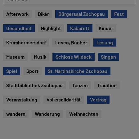
u
e
m
x
Afterwork
Biker
Bürgersaal Zschopau
Fest
t
s
Gesundheit
Highlight
Kabarett
Kinder
u
c
Krumhermersdorf
Lesen, Bücher
Lesung
h
e
Museum
Musik
Schloss Wildeck
Singen
Spiel
Sport
St. Martinskirche Zschopau
Stadtbibliothek Zschopau
Tanzen
Tradition
Veranstaltung
Volkssolidarität
Vortrag
wandern
Wanderung
Weihnachten