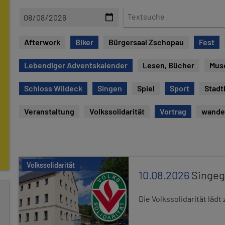
D
T
a
e
t
x
Afterwork
Biker
Bürgersaal Zschopau
Fest
u
t
m
s
Lebendiger Adventskalender
Lesen, Bücher
Mus
u
c
Schloss Wildeck
Singen
Spiel
Sport
Stadt
h
e
Veranstaltung
Volkssolidarität
Vortrag
wande
Volkssolidarität
10.08.2026
Singe
Die Volkssolidarität lä