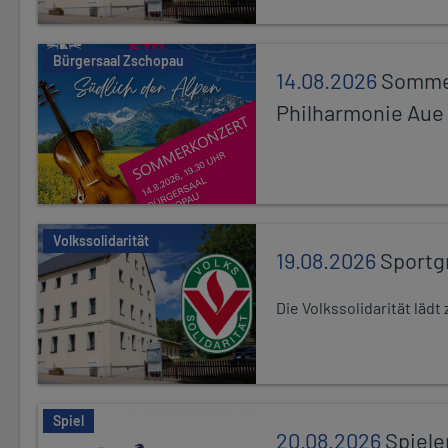
Bürgersaal Zschopau
14.08.2026
Sommer
Philharmonie Aue
Volkssolidarität
19.08.2026
Sportg
Die Volkssolidarität lä
Spiel
20.08.2026
Spiele