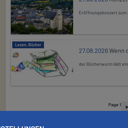
Eröffnungskonzert zum 
Lesen, Bücher
27.08.2026
Wenn d
der Bücherwurm lädt ein.
Page 1
P
A
G