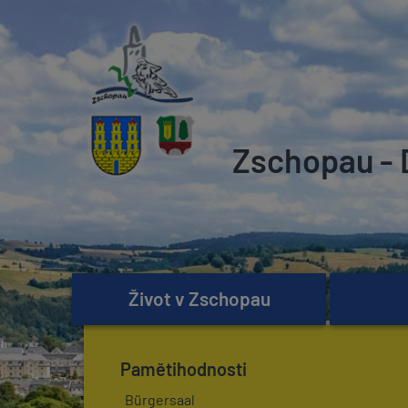
Zschopau - 
Život v Zschopau
Pamětihodnosti
Bürgersaal