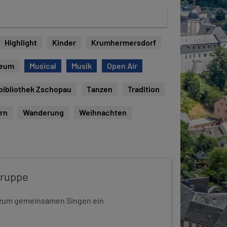
Highlight
Kinder
Krumhermersdorf
eum
Musical
Musik
Open Air
bibliothek Zschopau
Tanzen
Tradition
rn
Wanderung
Weihnachten
gruppe
dt zum gemeinsamen Singen ein