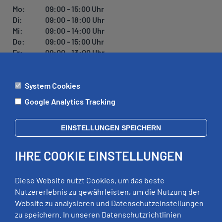
Mo:
09:00 - 15:00 Uhr
Di:
09:00 - 18:00 Uhr
Mi:
09:00 - 14:00 Uhr
Do:
09:00 - 15:00 Uhr
Fr:
09:00 - 13:00 Uhr
System Cookies
ÄMTER
Google Analytics Tracking
Mo:
09:00 - 12:00 Uhr
Di:
09:00 - 12:00 Uhr, 13:00 - 18:00 Uhr
EINSTELLUNGEN SPEICHERN
Mi:
geschlossen
Do:
09:00 - 12:00 Uhr, 13:00 - 15:00 Uhr
IHRE COOKIE EINSTELLUNGEN
Fr:
09:00 - 12:00 Uhr
zusätzliche Termine nach Vereinbarung
Diese Website nutzt Cookies, um das beste
Nutzererlebnis zu gewährleisten, um die Nutzung der
Website zu analysieren und Datenschutzeinstellungen
RECHTLICHES
zu speichern. In unseren Datenschutzrichtlinien