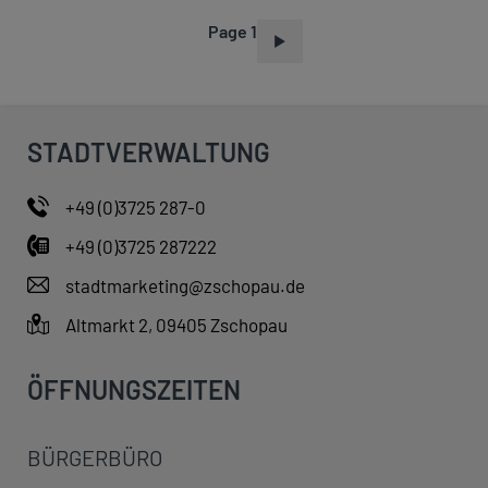
Page 1
P
A
G
I
STADTVERWALTUNG
N
A
+49 (0)3725 287-0
T
+49 (0)3725 287222
I
O
stadtmarketing@zschopau.de
N
Altmarkt 2, 09405 Zschopau
ÖFFNUNGSZEITEN
BÜRGERBÜRO