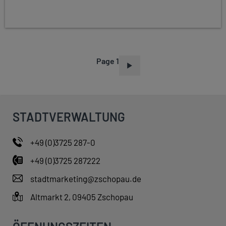
Page 1
P
A
G
I
STADTVERWALTUNG
N
A
+49 (0)3725 287-0
T
+49 (0)3725 287222
I
O
stadtmarketing@zschopau.de
N
Altmarkt 2, 09405 Zschopau