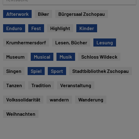
u
e
m
x
Afterwork
Biker
Bürgersaal Zschopau
t
s
Enduro
Fest
Highlight
Kinder
u
c
Krumhermersdorf
Lesen, Bücher
Lesung
h
e
Museum
Musical
Musik
Schloss Wildeck
Singen
Spiel
Sport
Stadtbibliothek Zschopau
Tanzen
Tradition
Veranstaltung
Volkssolidarität
wandern
Wanderung
Weihnachten