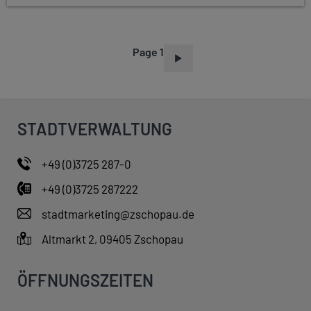
Page 1
P
A
G
I
STADTVERWALTUNG
N
A
+49 (0)3725 287-0
T
+49 (0)3725 287222
I
O
stadtmarketing@zschopau.de
N
Altmarkt 2, 09405 Zschopau
ÖFFNUNGSZEITEN