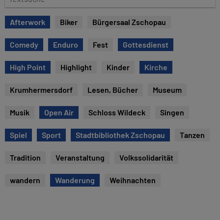
u
e
m
x
Afterwork
Biker
Bürgersaal Zschopau
t
s
Comedy
Enduro
Fest
Gottesdienst
u
c
High Point
Highlight
Kinder
Kirche
h
e
Krumhermersdorf
Lesen, Bücher
Museum
Musik
Open Air
Schloss Wildeck
Singen
Spiel
Sport
Stadtbibliothek Zschopau
Tanzen
Tradition
Veranstaltung
Volkssolidarität
wandern
Wanderung
Weihnachten