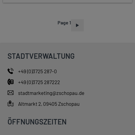
Page 1
P
A
G
I
STADTVERWALTUNG
N
A
+49 (0)3725 287-0
T
+49 (0)3725 287222
I
O
stadtmarketing@zschopau.de
N
Altmarkt 2, 09405 Zschopau
ÖFFNUNGSZEITEN