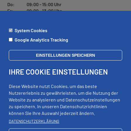
Do:
09:00 - 15:00 Uhr
Fr:
09:00 - 13:00 Uhr
System Cookies
ÄMTER
Google Analytics Tracking
Mo:
09:00 - 12:00 Uhr
Di:
09:00 - 12:00 Uhr, 13:00 - 18:00 Uhr
EINSTELLUNGEN SPEICHERN
Mi:
geschlossen
Do:
09:00 - 12:00 Uhr, 13:00 - 15:00 Uhr
IHRE COOKIE EINSTELLUNGEN
Fr:
09:00 - 12:00 Uhr
zusätzliche Termine nach Vereinbarung
Diese Website nutzt Cookies, um das beste
Nutzererlebnis zu gewährleisten, um die Nutzung der
Website zu analysieren und Datenschutzeinstellungen
RECHTLICHES
zu speichern. In unseren Datenschutzrichtlinien
können Sie Ihre Auswahl jederzeit ändern.
Impressum
DATENSCHUTZERKLÄRUNG
Datenschutz
Erklärung zur Barrierefreiheit