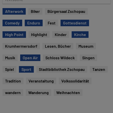
u
e
m
x
Afterwork
Biker
Bürgersaal Zschopau
t
s
Comedy
Enduro
Fest
Gottesdienst
u
c
High Point
Highlight
Kinder
Kirche
h
e
Krumhermersdorf
Lesen, Bücher
Museum
Musik
Open Air
Schloss Wildeck
Singen
Spiel
Sport
Stadtbibliothek Zschopau
Tanzen
Tradition
Veranstaltung
Volkssolidarität
wandern
Wanderung
Weihnachten