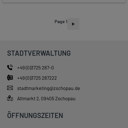
Page 1
P
A
G
I
STADTVERWALTUNG
N
A
+49 (0)3725 287-0
T
+49 (0)3725 287222
I
O
stadtmarketing@zschopau.de
N
Altmarkt 2, 09405 Zschopau
ÖFFNUNGSZEITEN