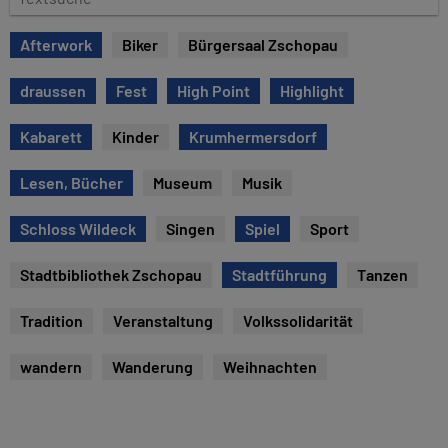
u
e
m
x
Afterwork
Biker
Bürgersaal Zschopau
t
s
draussen
Fest
High Point
Highlight
u
c
Kabarett
Kinder
Krumhermersdorf
h
e
Lesen, Bücher
Museum
Musik
Schloss Wildeck
Singen
Spiel
Sport
Stadtbibliothek Zschopau
Stadtführung
Tanzen
Tradition
Veranstaltung
Volkssolidarität
wandern
Wanderung
Weihnachten