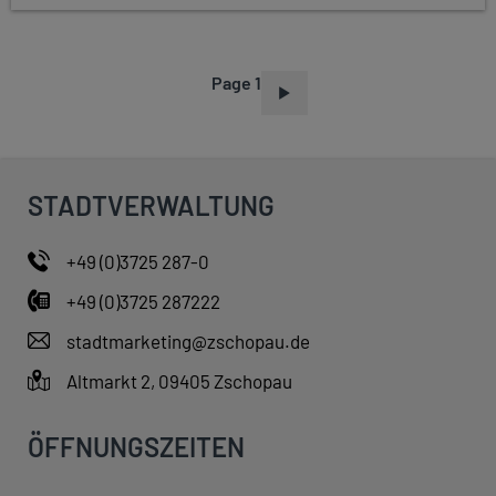
Page 1
P
A
G
I
STADTVERWALTUNG
N
A
+49 (0)3725 287-0
T
+49 (0)3725 287222
I
O
stadtmarketing@zschopau.de
N
Altmarkt 2, 09405 Zschopau
ÖFFNUNGSZEITEN