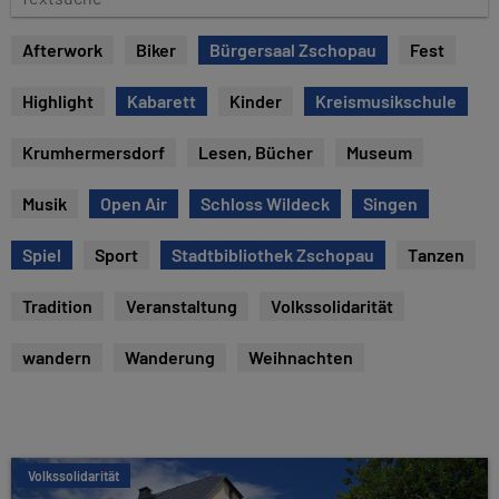
u
e
m
x
Afterwork
Biker
Bürgersaal Zschopau
Fest
t
s
Highlight
Kabarett
Kinder
Kreismusikschule
u
c
Krumhermersdorf
Lesen, Bücher
Museum
h
e
Musik
Open Air
Schloss Wildeck
Singen
Spiel
Sport
Stadtbibliothek Zschopau
Tanzen
Tradition
Veranstaltung
Volkssolidarität
wandern
Wanderung
Weihnachten
Volkssolidarität