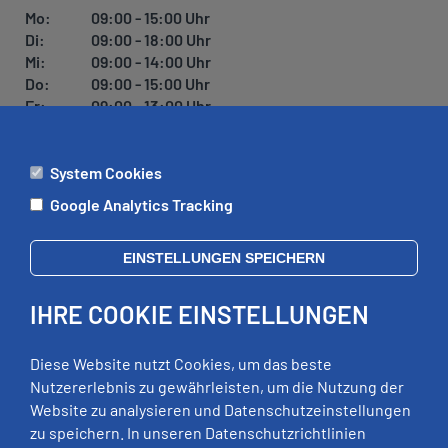
Mo:
09:00 - 15:00 Uhr
Di:
09:00 - 18:00 Uhr
Mi:
09:00 - 14:00 Uhr
Do:
09:00 - 15:00 Uhr
Fr:
09:00 - 13:00 Uhr
System Cookies
ÄMTER
Google Analytics Tracking
Mo:
09:00 - 12:00 Uhr
Di:
09:00 - 12:00 Uhr, 13:00 - 18:00 Uhr
EINSTELLUNGEN SPEICHERN
Mi:
geschlossen
Do:
09:00 - 12:00 Uhr, 13:00 - 15:00 Uhr
IHRE COOKIE EINSTELLUNGEN
Fr:
09:00 - 12:00 Uhr
zusätzliche Termine nach Vereinbarung
Diese Website nutzt Cookies, um das beste
Nutzererlebnis zu gewährleisten, um die Nutzung der
Website zu analysieren und Datenschutzeinstellungen
RECHTLICHES
zu speichern. In unseren Datenschutzrichtlinien