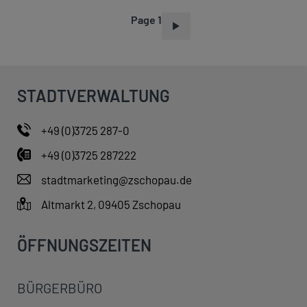
Page 1
P
A
G
I
STADTVERWALTUNG
N
A
+49 (0)3725 287-0
T
+49 (0)3725 287222
I
O
stadtmarketing@zschopau.de
N
Altmarkt 2, 09405 Zschopau
ÖFFNUNGSZEITEN
BÜRGERBÜRO