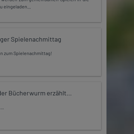
u eingeladen...
iger Spielenachmittag
 ein zum Spielenachmittag!
er Bücherwurm erzählt...
..