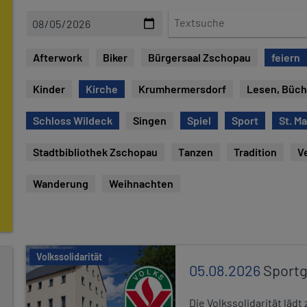
D
T
a
e
t
x
Afterwork
Biker
Bürgersaal Zschopau
feiern
u
t
m
s
Kinder
Kirche
Krumhermersdorf
Lesen, Büch
u
c
Schloss Wildeck
Singen
Spiel
Sport
St. M
h
e
Stadtbibliothek Zschopau
Tanzen
Tradition
V
Wanderung
Weihnachten
Volkssolidarität
05.08.2026
Sport
Die Volkssolidarität lä