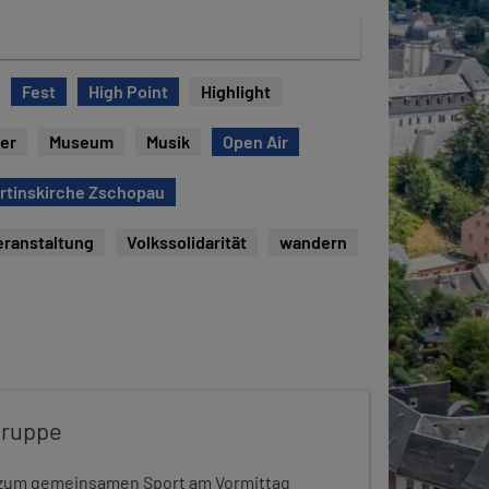
Fest
High Point
Highlight
er
Museum
Musik
Open Air
artinskirche Zschopau
eranstaltung
Volkssolidarität
wandern
gruppe
dt zum gemeinsamen Sport am Vormittag