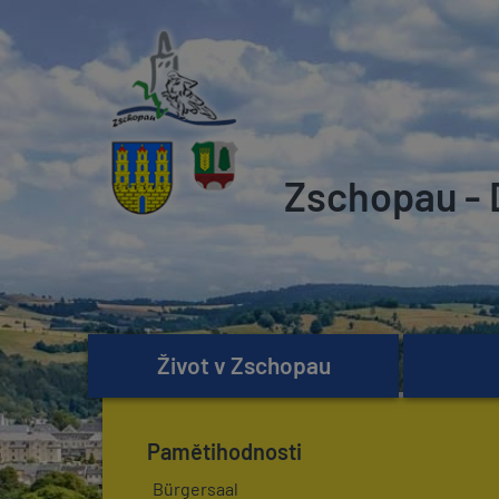
Zschopau - 
Život v Zschopau
Pamětihodnosti
Bürgersaal