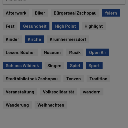
u
e
m
x
Afterwork
Biker
Bürgersaal Zschopau
feiern
t
s
Fest
Gesundheit
High Point
Highlight
u
c
Kinder
Kirche
Krumhermersdorf
h
e
Lesen, Bücher
Museum
Musik
Open Air
Schloss Wildeck
Singen
Spiel
Sport
Stadtbibliothek Zschopau
Tanzen
Tradition
Veranstaltung
Volkssolidarität
wandern
Wanderung
Weihnachten