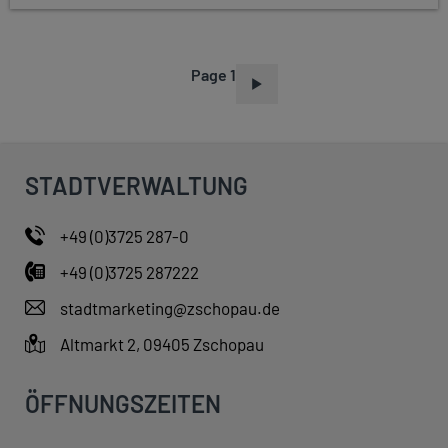
Page 1
P
A
G
I
STADTVERWALTUNG
N
A
+49 (0)3725 287-0
T
+49 (0)3725 287222
I
O
stadtmarketing@zschopau.de
N
Altmarkt 2, 09405 Zschopau
ÖFFNUNGSZEITEN