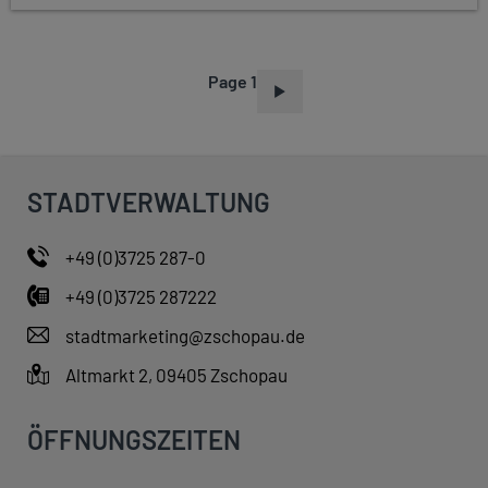
Page 1
P
A
G
I
STADTVERWALTUNG
N
A
+49 (0)3725 287-0
T
+49 (0)3725 287222
I
O
stadtmarketing@zschopau.de
N
Altmarkt 2, 09405 Zschopau
ÖFFNUNGSZEITEN