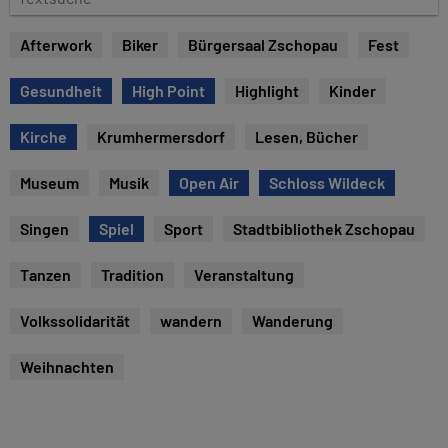
u
e
m
x
Afterwork
Biker
Bürgersaal Zschopau
Fest
t
s
Gesundheit
High Point
Highlight
Kinder
u
c
Kirche
Krumhermersdorf
Lesen, Bücher
h
e
Museum
Musik
Open Air
Schloss Wildeck
Singen
Spiel
Sport
Stadtbibliothek Zschopau
Tanzen
Tradition
Veranstaltung
Volkssolidarität
wandern
Wanderung
Weihnachten