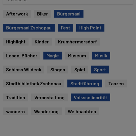
u
e
m
x
Afterwork
Biker
Bürgersaal
t
s
Bürgersaal Zschopau
Fest
High Point
u
c
Highlight
Kinder
Krumhermersdorf
h
e
Lesen, Bücher
Magie
Museum
Musik
Schloss Wildeck
Singen
Spiel
Sport
Stadtbibliothek Zschopau
Stadtführung
Tanzen
Tradition
Veranstaltung
Volkssolidarität
wandern
Wanderung
Weihnachten