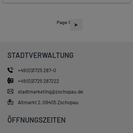
Page 1
P
A
G
I
STADTVERWALTUNG
N
A
+49 (0)3725 287-0
T
+49 (0)3725 287222
I
O
stadtmarketing@zschopau.de
N
Altmarkt 2, 09405 Zschopau
ÖFFNUNGSZEITEN