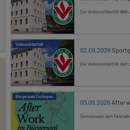
Die Volkssolidarität lä
Volkssolidarität
02.09.2026
Sport
Die Volkssolidarität lä
Bürgersaal Zschopau
03.09.2026
After
Gemeinsam den Feierabe