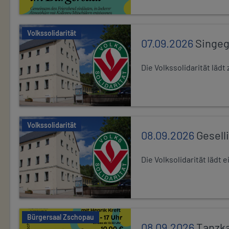
Volkssolidarität
07.09.2026
Singe
Die Volkssolidarität lä
Volkssolidarität
08.09.2026
Gesell
Die Volksolidarität lädt
Bürgersaal Zschopau
08.09.2026
Tanzka