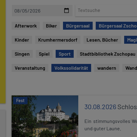
D
T
a
e
t
x
Afterwork
Biker
Bürgersaal
Bürgersaal Zsch
u
t
m
s
Kinder
Krumhermersdorf
Lesen, Bücher
Mag
u
c
Singen
Spiel
Sport
Stadtbibliothek Zschopau
h
e
Veranstaltung
Volkssolidarität
wandern
Wand
Fest
30.08.2026
Schlos
Ein stimmungsvolles Wo
und guter Laune.