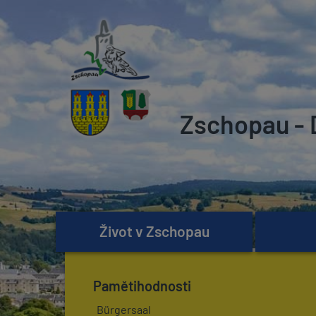
Zschopau - 
Život v Zschopau
Pamětihodnosti
Bürgersaal