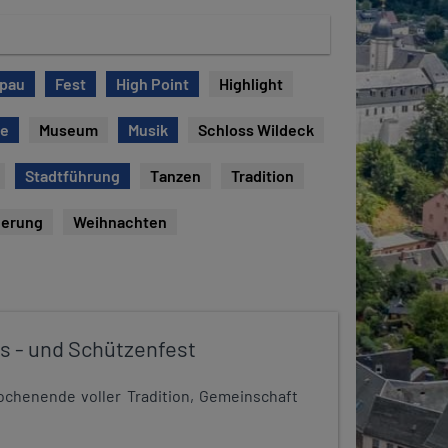
opau
Fest
High Point
Highlight
ie
Museum
Musik
Schloss Wildeck
Stadtführung
Tanzen
Tradition
erung
Weihnachten
s - und Schützenfest
chenende voller Tradition, Gemeinschaft