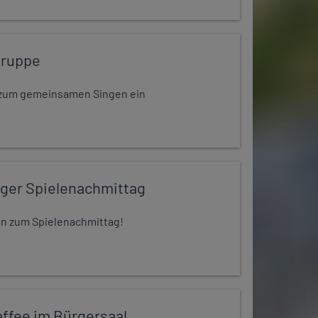
gruppe
dt zum gemeinsamen Singen ein
iger Spielenachmittag
 ein zum Spielenachmittag!
ffee im Bürgersaal