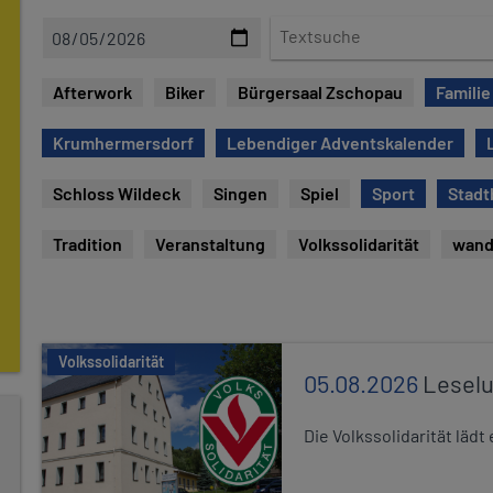
D
T
a
e
t
x
Afterwork
Biker
Bürgersaal Zschopau
Familie
u
t
m
s
Krumhermersdorf
Lebendiger Adventskalender
u
c
Schloss Wildeck
Singen
Spiel
Sport
Stadt
h
e
Tradition
Veranstaltung
Volkssolidarität
wand
Volkssolidarität
05.08.2026
Leselu
Die Volkssolidarität läd