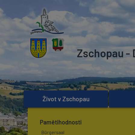
Zschopau - 
Život v Zschopau
Pamětihodnosti
Bürgersaal