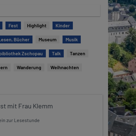
Fest
Highlight
Kinder
Lesen, Bücher
Museum
Musik
bibliothek Zschopau
Talk
Tanzen
ern
Wanderung
Weihnachten
st mit Frau Klemm
t ein zur Lesestunde