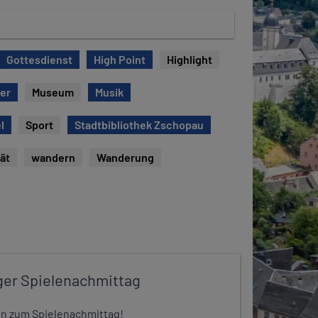
Gottesdienst
High Point
Highlight
er
Museum
Musik
l
Sport
Stadtbibliothek Zschopau
tät
wandern
Wanderung
ger Spielenachmittag
 ein zum Spielenachmittag!