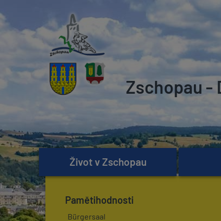
Zschopau - 
Život v Zschopau
Pamětihodnosti
Bürgersaal