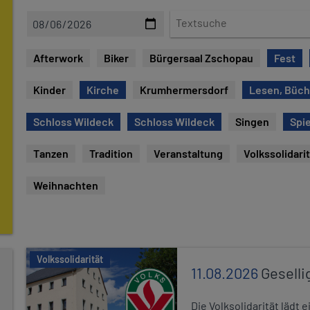
D
T
a
e
t
x
Afterwork
Biker
Bürgersaal Zschopau
Fest
u
t
m
s
Kinder
Kirche
Krumhermersdorf
Lesen, Büch
u
c
Schloss Wildeck
Schloss Wildeck
Singen
Spie
h
e
Tanzen
Tradition
Veranstaltung
Volkssolidari
Weihnachten
Volkssolidarität
11.08.2026
Geselli
Die Volksolidarität lädt