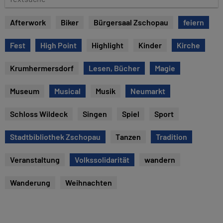
u
e
m
x
Afterwork
Biker
Bürgersaal Zschopau
feiern
t
s
Fest
High Point
Highlight
Kinder
Kirche
u
c
Krumhermersdorf
Lesen, Bücher
Magie
h
e
Museum
Musical
Musik
Neumarkt
Schloss Wildeck
Singen
Spiel
Sport
Stadtbibliothek Zschopau
Tanzen
Tradition
Veranstaltung
Volkssolidarität
wandern
Wanderung
Weihnachten