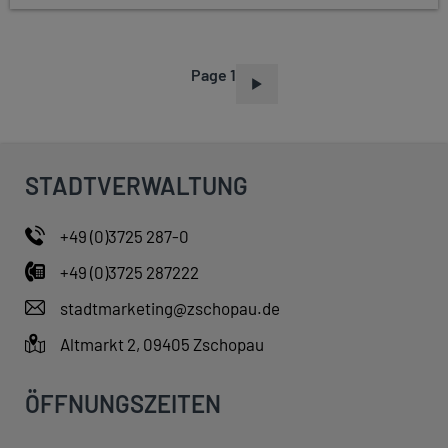
Page 1
P
A
G
I
STADTVERWALTUNG
N
A
+49 (0)3725 287-0
T
+49 (0)3725 287222
I
O
stadtmarketing@zschopau.de
N
Altmarkt 2, 09405 Zschopau
ÖFFNUNGSZEITEN