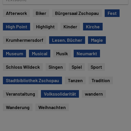
u
e
m
x
Afterwork
Biker
Bürgersaal Zschopau
Fest
t
s
High Point
Highlight
Kinder
Kirche
u
c
Krumhermersdorf
Lesen, Bücher
Magie
h
e
Museum
Musical
Musik
Neumarkt
Schloss Wildeck
Singen
Spiel
Sport
Stadtbibliothek Zschopau
Tanzen
Tradition
Veranstaltung
Volkssolidarität
wandern
Wanderung
Weihnachten