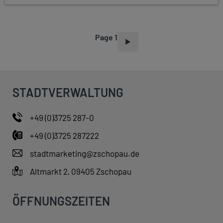
Page 1
P
A
G
I
STADTVERWALTUNG
N
A
+49 (0)3725 287-0
T
+49 (0)3725 287222
I
O
stadtmarketing@zschopau.de
N
Altmarkt 2, 09405 Zschopau
ÖFFNUNGSZEITEN