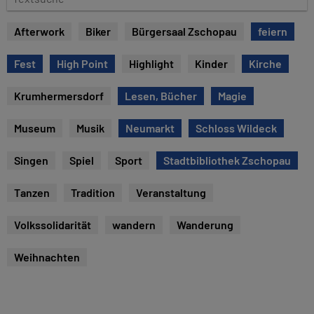
u
e
m
x
Afterwork
Biker
Bürgersaal Zschopau
feiern
t
s
Fest
High Point
Highlight
Kinder
Kirche
u
c
Krumhermersdorf
Lesen, Bücher
Magie
h
e
Museum
Musik
Neumarkt
Schloss Wildeck
Singen
Spiel
Sport
Stadtbibliothek Zschopau
Tanzen
Tradition
Veranstaltung
Volkssolidarität
wandern
Wanderung
Weihnachten