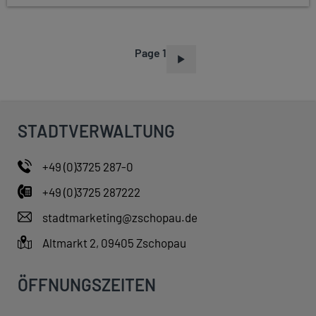
Page 1
P
A
G
I
STADTVERWALTUNG
N
A
+49 (0)3725 287-0
T
+49 (0)3725 287222
I
O
stadtmarketing@zschopau.de
N
Altmarkt 2, 09405 Zschopau
ÖFFNUNGSZEITEN