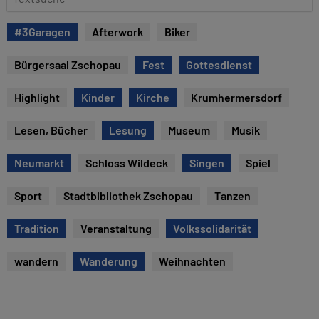
u
e
m
x
#3Garagen
Afterwork
Biker
t
s
Bürgersaal Zschopau
Fest
Gottesdienst
u
c
Highlight
Kinder
Kirche
Krumhermersdorf
h
e
Lesen, Bücher
Lesung
Museum
Musik
Neumarkt
Schloss Wildeck
Singen
Spiel
Sport
Stadtbibliothek Zschopau
Tanzen
Tradition
Veranstaltung
Volkssolidarität
wandern
Wanderung
Weihnachten