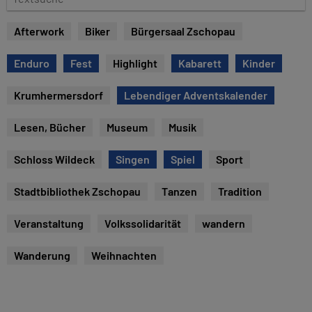
u
e
m
x
Afterwork
Biker
Bürgersaal Zschopau
t
s
Enduro
Fest
Highlight
Kabarett
Kinder
u
c
Krumhermersdorf
Lebendiger Adventskalender
h
e
Lesen, Bücher
Museum
Musik
Schloss Wildeck
Singen
Spiel
Sport
Stadtbibliothek Zschopau
Tanzen
Tradition
Veranstaltung
Volkssolidarität
wandern
Wanderung
Weihnachten