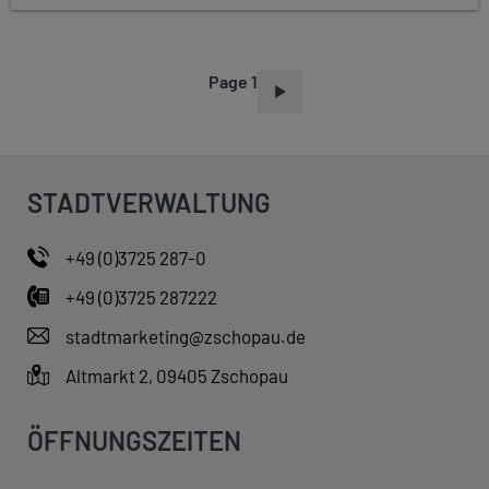
Page 1
P
A
G
I
STADTVERWALTUNG
N
A
+49 (0)3725 287-0
T
+49 (0)3725 287222
I
O
stadtmarketing@zschopau.de
N
Altmarkt 2, 09405 Zschopau
ÖFFNUNGSZEITEN