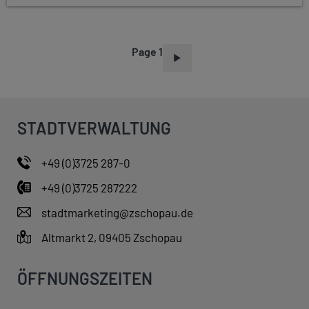
Page 1
P
A
G
I
STADTVERWALTUNG
N
A
+49 (0)3725 287-0
T
+49 (0)3725 287222
I
O
stadtmarketing@zschopau.de
N
Altmarkt 2, 09405 Zschopau
ÖFFNUNGSZEITEN