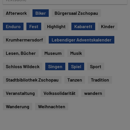
u
e
m
x
Afterwork
Biker
Bürgersaal Zschopau
t
s
Enduro
Fest
Highlight
Kabarett
Kinder
u
c
Krumhermersdorf
Lebendiger Adventskalender
h
e
Lesen, Bücher
Museum
Musik
Schloss Wildeck
Singen
Spiel
Sport
Stadtbibliothek Zschopau
Tanzen
Tradition
Veranstaltung
Volkssolidarität
wandern
Wanderung
Weihnachten