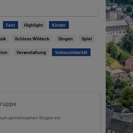
Fest
Highlight
Kinder
sik
Schloss Wildeck
Singen
Spiel
tion
Veranstaltung
Volkssolidarität
gruppe
dt zum gemeinsamen Singen ein