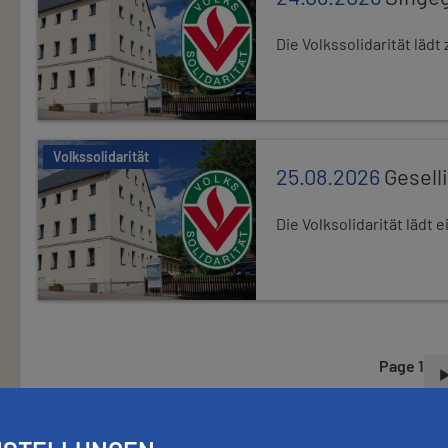
Die Volkssolidarität lä
Volkssolidarität
25.08.2026
Gesell
Die Volksolidarität lädt
Page 1
P
A
G