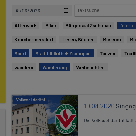
D
T
a
e
t
x
Afterwork
Biker
Bürgersaal Zschopau
feiern
u
t
m
s
Krumhermersdorf
Lesen, Bücher
Museum
Mu
u
c
Sport
Stadtbibliothek Zschopau
Tanzen
Tradi
h
e
wandern
Wanderung
Weihnachten
Volkssolidarität
10.08.2026
Singe
Die Volkssolidarität lä