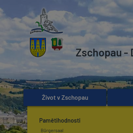
Zschopau - 
Život v Zschopau
Pamětihodnosti
Bürgersaal