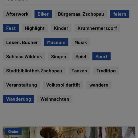
u
e
m
x
Afterwork
Biker
Bürgersaal Zschopau
feiern
t
s
Fest
Highlight
Kinder
Krumhermersdorf
u
c
Lesen, Bücher
Museum
Musik
h
e
Schloss Wildeck
Singen
Spiel
Sport
Stadtbibliothek Zschopau
Tanzen
Tradition
Veranstaltung
Volkssolidarität
wandern
Wanderung
Weihnachten
Kinder