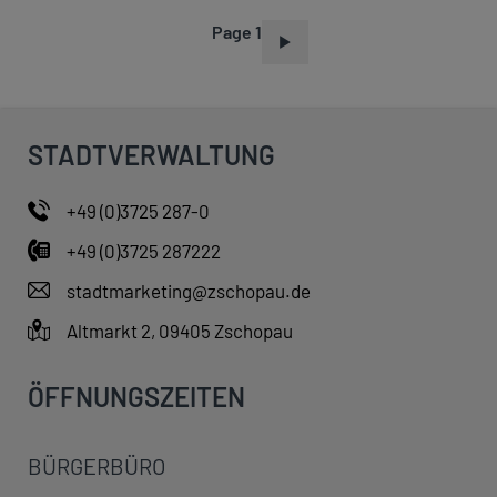
Page 1
P
A
G
I
STADTVERWALTUNG
N
A
+49 (0)3725 287-0
T
+49 (0)3725 287222
I
O
stadtmarketing@zschopau.de
N
Altmarkt 2, 09405 Zschopau
ÖFFNUNGSZEITEN
BÜRGERBÜRO