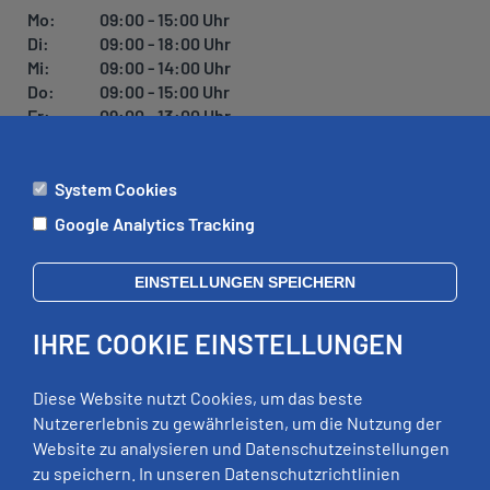
Mo:
09:00 - 15:00 Uhr
Di:
09:00 - 18:00 Uhr
Mi:
09:00 - 14:00 Uhr
Do:
09:00 - 15:00 Uhr
Fr:
09:00 - 13:00 Uhr
System Cookies
ÄMTER
Google Analytics Tracking
Mo:
09:00 - 12:00 Uhr
Di:
09:00 - 12:00 Uhr, 13:00 - 18:00 Uhr
EINSTELLUNGEN SPEICHERN
Mi:
geschlossen
Do:
09:00 - 12:00 Uhr, 13:00 - 15:00 Uhr
IHRE COOKIE EINSTELLUNGEN
Fr:
09:00 - 12:00 Uhr
zusätzliche Termine nach Vereinbarung
Diese Website nutzt Cookies, um das beste
Nutzererlebnis zu gewährleisten, um die Nutzung der
Website zu analysieren und Datenschutzeinstellungen
RECHTLICHES
zu speichern. In unseren Datenschutzrichtlinien