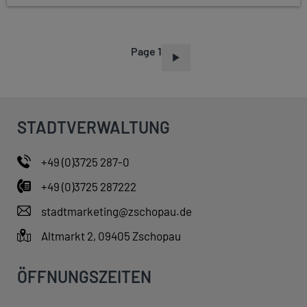
Page 1
P
A
G
I
STADTVERWALTUNG
N
A
+49 (0)3725 287-0
T
+49 (0)3725 287222
I
O
stadtmarketing@zschopau.de
N
Altmarkt 2, 09405 Zschopau
ÖFFNUNGSZEITEN