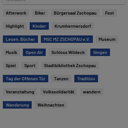
u
e
m
x
Afterwork
Biker
Bürgersaal Zschopau
Fest
t
s
Highlight
Kinder
Krumhermersdorf
u
c
Lesen, Bücher
MSC MZ ZSCHOPAU e.V.
Museum
h
e
Musik
Open Air
Schloss Wildeck
Singen
Spiel
Sport
Stadtbibliothek Zschopau
Tag der Offenen Tür
Tanzen
Tradition
Veranstaltung
Volkssolidarität
wandern
Wanderung
Weihnachten