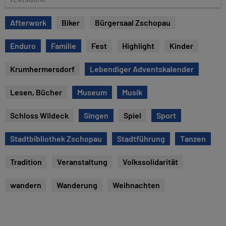
u
e
m
x
Afterwork
Biker
Bürgersaal Zschopau
t
s
Enduro
Familie
Fest
Highlight
Kinder
u
c
Krumhermersdorf
Lebendiger Adventskalender
h
e
Lesen, Bücher
Museum
Musik
Schloss Wildeck
Singen
Spiel
Sport
Stadtbibliothek Zschopau
Stadtführung
Tanzen
Tradition
Veranstaltung
Volkssolidarität
wandern
Wanderung
Weihnachten