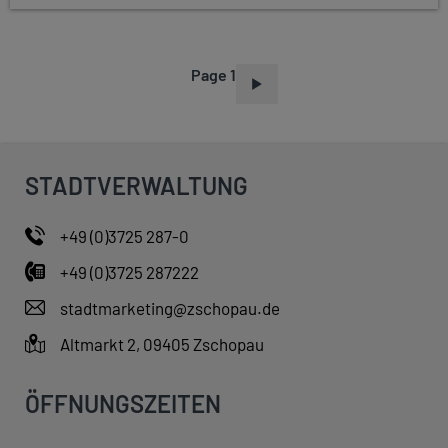
Page 1
P
A
G
I
STADTVERWALTUNG
N
A
+49 (0)3725 287-0
T
+49 (0)3725 287222
I
O
stadtmarketing@zschopau.de
N
Altmarkt 2, 09405 Zschopau
ÖFFNUNGSZEITEN