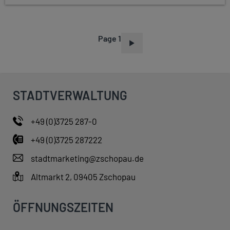
Page 1
P
A
G
I
STADTVERWALTUNG
N
A
+49 (0)3725 287-0
T
+49 (0)3725 287222
I
O
stadtmarketing@zschopau.de
N
Altmarkt 2, 09405 Zschopau
ÖFFNUNGSZEITEN