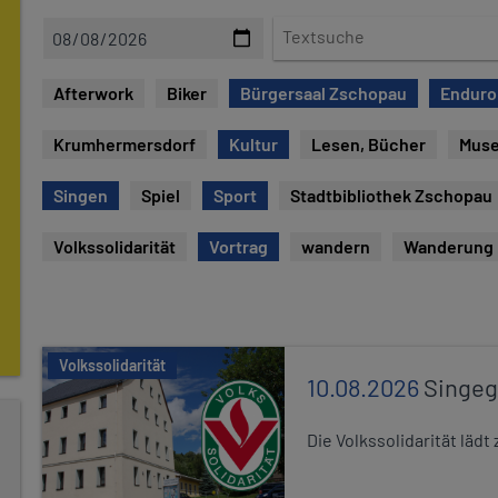
D
T
a
e
t
x
Afterwork
Biker
Bürgersaal Zschopau
Enduro
u
t
m
s
Krumhermersdorf
Kultur
Lesen, Bücher
Mus
u
c
Singen
Spiel
Sport
Stadtbibliothek Zschopau
h
e
Volkssolidarität
Vortrag
wandern
Wanderung
Volkssolidarität
10.08.2026
Singe
Die Volkssolidarität lä