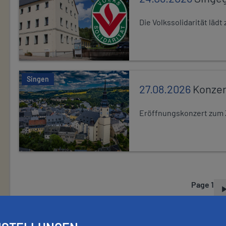
Die Volkssolidarität lä
Singen
27.08.2026
Konzer
Eröffnungskonzert zum 
Page 1
P
A
G