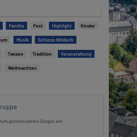
Familie
Fest
Highlight
Kinder
eum
Musik
Schloss Wildeck
Tanzen
Tradition
Veranstaltung
Weihnachten
gruppe
dt zum gemeinsamen Singen ein