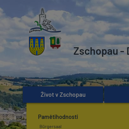
Zschopau - 
Život v Zschopau
Pamětihodnosti
Bürgersaal