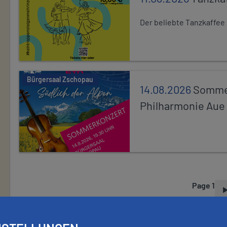
Der beliebte Tanzkaffee
Bürgersaal Zschopau
14.08.2026
Sommer
Philharmonie Aue
Page 1
P
A
G