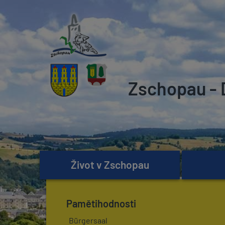
Zschopau - 
Život v Zschopau
Pamětihodnosti
Bürgersaal