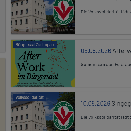
Die Volkssolidarität lä
Bürgersaal Zschopau
06.08.2026
After
Gemeinsam den Feierabe
Volkssolidarität
10.08.2026
Singe
Die Volkssolidarität lä