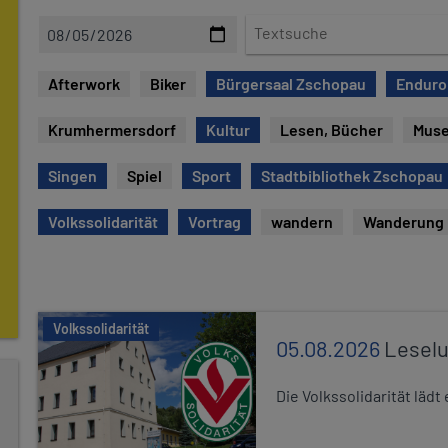
D
T
a
e
t
x
Afterwork
Biker
Bürgersaal Zschopau
Enduro
u
t
m
s
Krumhermersdorf
Kultur
Lesen, Bücher
Mus
u
c
Singen
Spiel
Sport
Stadtbibliothek Zschopau
h
e
Volkssolidarität
Vortrag
wandern
Wanderung
Volkssolidarität
05.08.2026
Leselu
Die Volkssolidarität läd