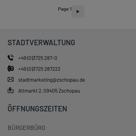
Page 1
P
A
G
I
STADTVERWALTUNG
N
A
+49 (0)3725 287-0
T
+49 (0)3725 287222
I
O
stadtmarketing@zschopau.de
N
Altmarkt 2, 09405 Zschopau
ÖFFNUNGSZEITEN
BÜRGERBÜRO