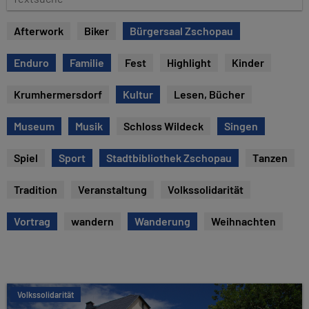
u
e
m
x
Afterwork
Biker
Bürgersaal Zschopau
t
s
Enduro
Familie
Fest
Highlight
Kinder
u
c
Krumhermersdorf
Kultur
Lesen, Bücher
h
e
Museum
Musik
Schloss Wildeck
Singen
Spiel
Sport
Stadtbibliothek Zschopau
Tanzen
Tradition
Veranstaltung
Volkssolidarität
Vortrag
wandern
Wanderung
Weihnachten
Volkssolidarität