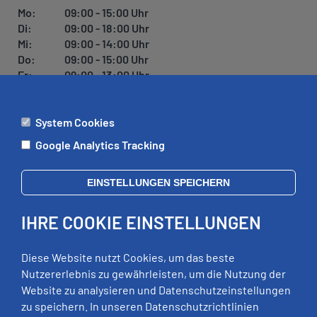
Mo:
09:00 - 15:00 Uhr
Di:
09:00 - 18:00 Uhr
Mi:
09:00 - 14:00 Uhr
Do:
09:00 - 15:00 Uhr
Fr:
09:00 - 13:00 Uhr
System Cookies
ÄMTER
Google Analytics Tracking
Mo:
09:00 - 12:00 Uhr
Di:
09:00 - 12:00 Uhr, 13:00 - 18:00 Uhr
EINSTELLUNGEN SPEICHERN
Mi:
geschlossen
Do:
09:00 - 12:00 Uhr, 13:00 - 15:00 Uhr
IHRE COOKIE EINSTELLUNGEN
Fr:
09:00 - 12:00 Uhr
zusätzliche Termine nach Vereinbarung
Diese Website nutzt Cookies, um das beste
Nutzererlebnis zu gewährleisten, um die Nutzung der
Website zu analysieren und Datenschutzeinstellungen
RECHTLICHES
zu speichern. In unseren Datenschutzrichtlinien