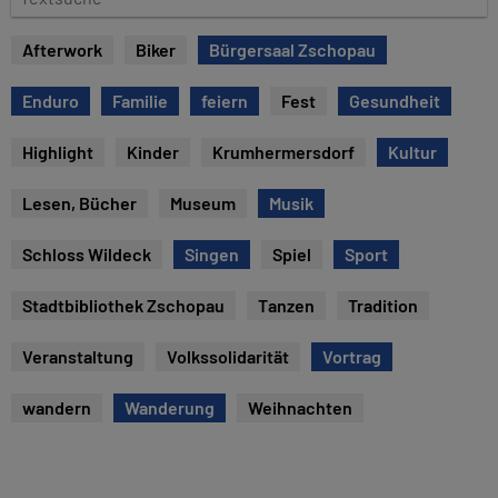
u
e
m
x
Afterwork
Biker
Bürgersaal Zschopau
t
s
Enduro
Familie
feiern
Fest
Gesundheit
u
c
Highlight
Kinder
Krumhermersdorf
Kultur
h
e
Lesen, Bücher
Museum
Musik
Schloss Wildeck
Singen
Spiel
Sport
Stadtbibliothek Zschopau
Tanzen
Tradition
Veranstaltung
Volkssolidarität
Vortrag
wandern
Wanderung
Weihnachten