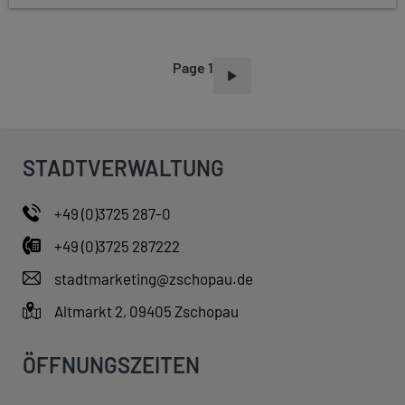
Page 1
P
A
G
I
STADTVERWALTUNG
N
A
+49 (0)3725 287-0
T
+49 (0)3725 287222
I
O
stadtmarketing@zschopau.de
N
Altmarkt 2, 09405 Zschopau
ÖFFNUNGSZEITEN