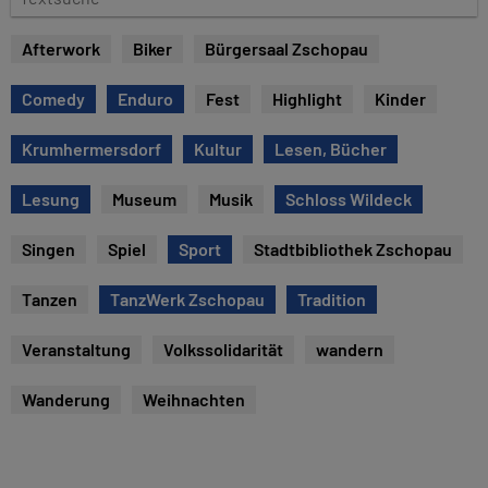
u
e
m
x
Afterwork
Biker
Bürgersaal Zschopau
t
s
Comedy
Enduro
Fest
Highlight
Kinder
u
c
Krumhermersdorf
Kultur
Lesen, Bücher
h
e
Lesung
Museum
Musik
Schloss Wildeck
Singen
Spiel
Sport
Stadtbibliothek Zschopau
Tanzen
TanzWerk Zschopau
Tradition
Veranstaltung
Volkssolidarität
wandern
Wanderung
Weihnachten