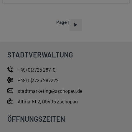
Page 1
P
A
G
I
STADTVERWALTUNG
N
A
+49 (0)3725 287-0
T
+49 (0)3725 287222
I
O
stadtmarketing@zschopau.de
N
Altmarkt 2, 09405 Zschopau
ÖFFNUNGSZEITEN