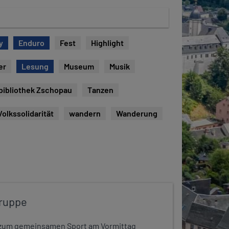
y
Enduro
Fest
Highlight
er
Lesung
Museum
Musik
bibliothek Zschopau
Tanzen
Volkssolidarität
wandern
Wanderung
ruppe
dt zum gemeinsamen Sport am Vormittag