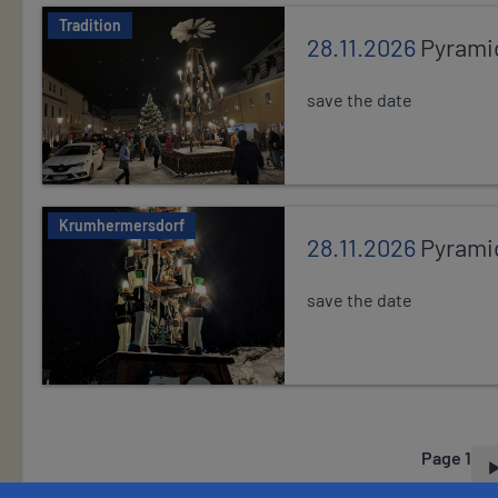
Tradition
28.11.2026
Pyrami
save the date
Krumhermersdorf
28.11.2026
Pyrami
save the date
Page 1
P