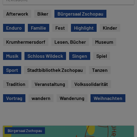
u
e
m
x
Afterwork
Biker
Bürgersaal Zschopau
t
s
Enduro
Familie
Fest
Highlight
Kinder
u
c
Krumhermersdorf
Lesen, Bücher
Museum
h
e
Musik
Schloss Wildeck
Singen
Spiel
Sport
Stadtbibliothek Zschopau
Tanzen
Tradition
Veranstaltung
Volkssolidarität
Vortrag
wandern
Wanderung
Weihnachten
Bürgersaal Zschopau