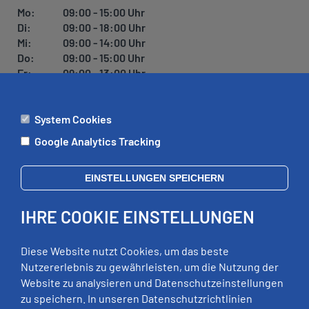
Mo:
09:00 - 15:00 Uhr
Di:
09:00 - 18:00 Uhr
Mi:
09:00 - 14:00 Uhr
Do:
09:00 - 15:00 Uhr
Fr:
09:00 - 13:00 Uhr
System Cookies
ÄMTER
Google Analytics Tracking
Mo:
09:00 - 12:00 Uhr
Di:
09:00 - 12:00 Uhr, 13:00 - 18:00 Uhr
EINSTELLUNGEN SPEICHERN
Mi:
geschlossen
Do:
09:00 - 12:00 Uhr, 13:00 - 15:00 Uhr
IHRE COOKIE EINSTELLUNGEN
Fr:
09:00 - 12:00 Uhr
zusätzliche Termine nach Vereinbarung
Diese Website nutzt Cookies, um das beste
Nutzererlebnis zu gewährleisten, um die Nutzung der
Website zu analysieren und Datenschutzeinstellungen
RECHTLICHES
zu speichern. In unseren Datenschutzrichtlinien