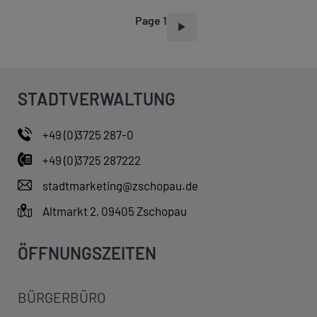
Page 1
P
A
G
I
STADTVERWALTUNG
N
A
+49 (0)3725 287-0
T
+49 (0)3725 287222
I
O
stadtmarketing@zschopau.de
N
Altmarkt 2, 09405 Zschopau
ÖFFNUNGSZEITEN
BÜRGERBÜRO