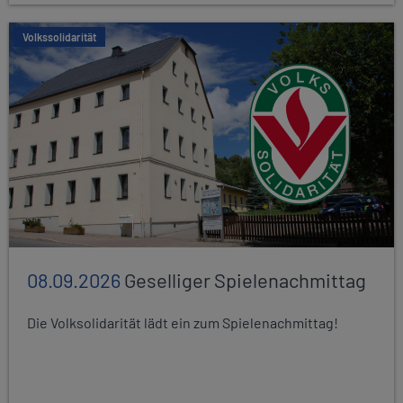
Volkssolidarität
08.09.2026
Geselliger Spielenachmittag
Die Volksolidarität lädt ein zum Spielenachmittag!