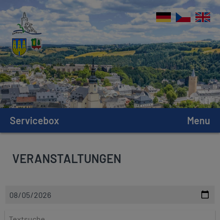
Servicebox
Menu
VERANSTALTUNGEN
D
a
t
T