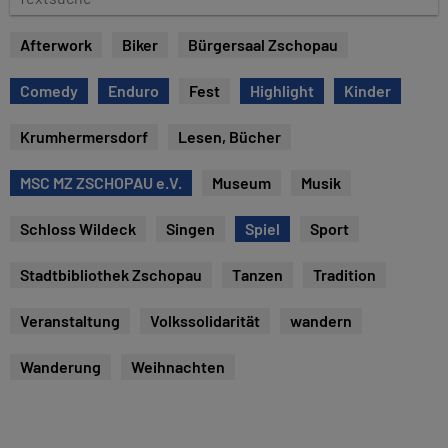
u
e
m
x
Afterwork
Biker
Bürgersaal Zschopau
t
s
Comedy
Enduro
Fest
Highlight
Kinder
u
c
Krumhermersdorf
Lesen, Bücher
h
e
MSC MZ ZSCHOPAU e.V.
Museum
Musik
Schloss Wildeck
Singen
Spiel
Sport
Stadtbibliothek Zschopau
Tanzen
Tradition
Veranstaltung
Volkssolidarität
wandern
Wanderung
Weihnachten