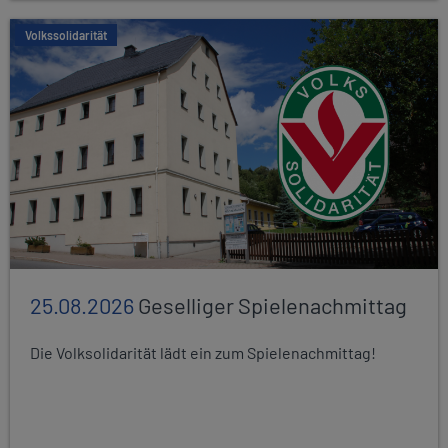
Volkssolidarität
25.08.2026
Geselliger Spielenachmittag
Die Volksolidarität lädt ein zum Spielenachmittag!