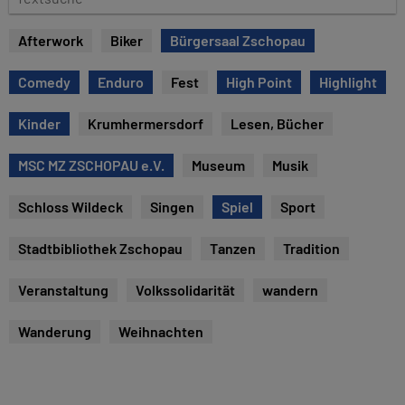
u
e
m
x
Afterwork
Biker
Bürgersaal Zschopau
t
s
Comedy
Enduro
Fest
High Point
Highlight
u
c
Kinder
Krumhermersdorf
Lesen, Bücher
h
e
MSC MZ ZSCHOPAU e.V.
Museum
Musik
Schloss Wildeck
Singen
Spiel
Sport
Stadtbibliothek Zschopau
Tanzen
Tradition
Veranstaltung
Volkssolidarität
wandern
Wanderung
Weihnachten