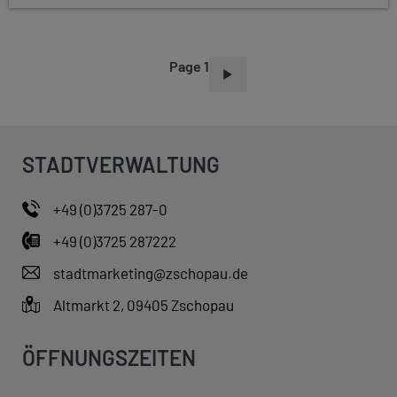
Page 1
P
A
G
I
STADTVERWALTUNG
N
A
+49 (0)3725 287-0
T
+49 (0)3725 287222
I
O
stadtmarketing@zschopau.de
N
Altmarkt 2, 09405 Zschopau
ÖFFNUNGSZEITEN