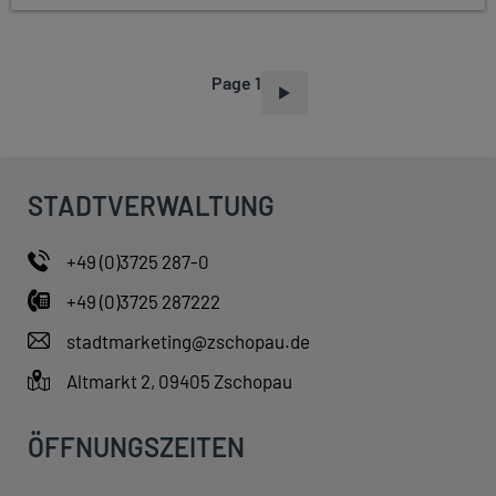
Page 1
P
A
G
I
STADTVERWALTUNG
N
A
+49 (0)3725 287-0
T
+49 (0)3725 287222
I
O
stadtmarketing@zschopau.de
N
Altmarkt 2, 09405 Zschopau
ÖFFNUNGSZEITEN