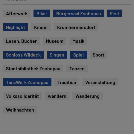
u
e
m
x
Afterwork
Biker
Bürgersaal Zschopau
Fest
t
s
Highlight
Kinder
Krumhermersdorf
u
c
Lesen, Bücher
Museum
Musik
h
e
Schloss Wildeck
Singen
Spiel
Sport
Stadtbibliothek Zschopau
Tanzen
TanzWerk Zschopau
Tradition
Veranstaltung
Volkssolidarität
wandern
Wanderung
Weihnachten