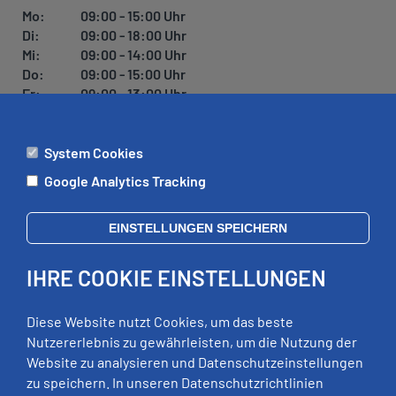
Mo:
09:00 - 15:00 Uhr
Di:
09:00 - 18:00 Uhr
Mi:
09:00 - 14:00 Uhr
Do:
09:00 - 15:00 Uhr
Fr:
09:00 - 13:00 Uhr
System Cookies
ÄMTER
Google Analytics Tracking
Mo:
09:00 - 12:00 Uhr
Di:
09:00 - 12:00 Uhr, 13:00 - 18:00 Uhr
EINSTELLUNGEN SPEICHERN
Mi:
geschlossen
Do:
09:00 - 12:00 Uhr, 13:00 - 15:00 Uhr
IHRE COOKIE EINSTELLUNGEN
Fr:
09:00 - 12:00 Uhr
zusätzliche Termine nach Vereinbarung
Diese Website nutzt Cookies, um das beste
Nutzererlebnis zu gewährleisten, um die Nutzung der
Website zu analysieren und Datenschutzeinstellungen
RECHTLICHES
zu speichern. In unseren Datenschutzrichtlinien