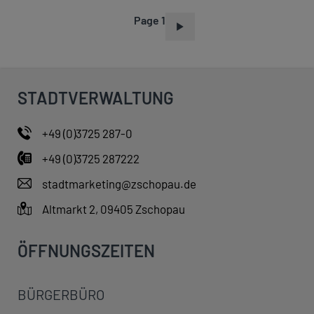
Page 1
P
A
G
I
STADTVERWALTUNG
N
A
+49 (0)3725 287-0
T
+49 (0)3725 287222
I
O
stadtmarketing@zschopau.de
N
Altmarkt 2, 09405 Zschopau
ÖFFNUNGSZEITEN
BÜRGERBÜRO