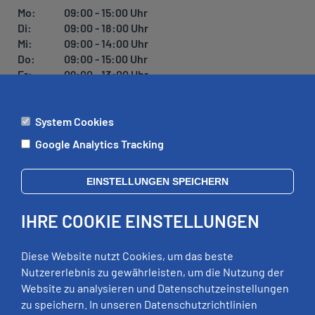
Mo:
09:00 - 15:00 Uhr
Di:
09:00 - 18:00 Uhr
Mi:
09:00 - 14:00 Uhr
Do:
09:00 - 15:00 Uhr
Fr:
09:00 - 13:00 Uhr
System Cookies
ÄMTER
Google Analytics Tracking
Mo:
09:00 - 12:00 Uhr
Di:
09:00 - 12:00 Uhr, 13:00 - 18:00 Uhr
EINSTELLUNGEN SPEICHERN
Mi:
geschlossen
Do:
09:00 - 12:00 Uhr, 13:00 - 15:00 Uhr
IHRE COOKIE EINSTELLUNGEN
Fr:
09:00 - 12:00 Uhr
zusätzliche Termine nach Vereinbarung
Diese Website nutzt Cookies, um das beste
Nutzererlebnis zu gewährleisten, um die Nutzung der
Website zu analysieren und Datenschutzeinstellungen
RECHTLICHES
zu speichern. In unseren Datenschutzrichtlinien