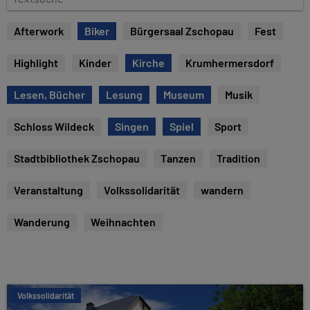
u
e
m
x
Afterwork
Biker
Bürgersaal Zschopau
Fest
t
s
Highlight
Kinder
Kirche
Krumhermersdorf
u
c
Lesen, Bücher
Lesung
Museum
Musik
h
e
Schloss Wildeck
Singen
Spiel
Sport
Stadtbibliothek Zschopau
Tanzen
Tradition
Veranstaltung
Volkssolidarität
wandern
Wanderung
Weihnachten
Volkssolidarität