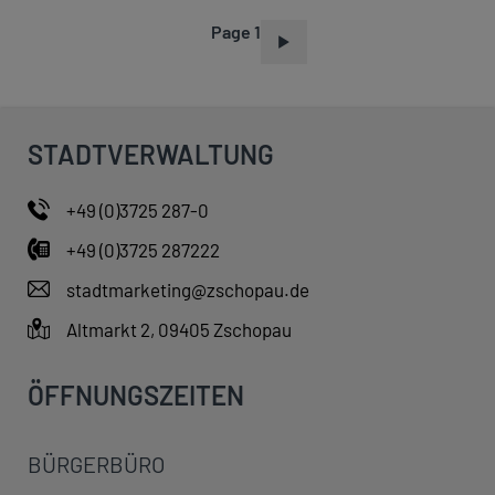
Page 1
P
A
G
I
STADTVERWALTUNG
N
A
+49 (0)3725 287-0
T
+49 (0)3725 287222
I
O
stadtmarketing@zschopau.de
N
Altmarkt 2, 09405 Zschopau
ÖFFNUNGSZEITEN
BÜRGERBÜRO