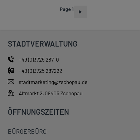
Page 1
P
A
G
I
STADTVERWALTUNG
N
A
+49 (0)3725 287-0
T
+49 (0)3725 287222
I
O
stadtmarketing@zschopau.de
N
Altmarkt 2, 09405 Zschopau
ÖFFNUNGSZEITEN
BÜRGERBÜRO