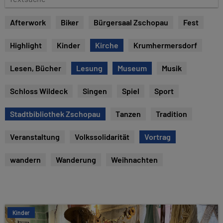
u
e
m
x
Afterwork
Biker
Bürgersaal Zschopau
Fest
t
s
Highlight
Kinder
Kirche
Krumhermersdorf
u
c
Lesen, Bücher
Lesung
Museum
Musik
h
e
Schloss Wildeck
Singen
Spiel
Sport
Stadtbibliothek Zschopau
Tanzen
Tradition
Veranstaltung
Volkssolidarität
Vortrag
wandern
Wanderung
Weihnachten
Kinder