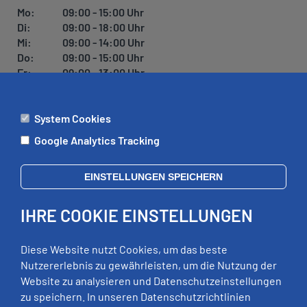
Mo:
09:00 - 15:00 Uhr
Di:
09:00 - 18:00 Uhr
Mi:
09:00 - 14:00 Uhr
Do:
09:00 - 15:00 Uhr
Fr:
09:00 - 13:00 Uhr
System Cookies
ÄMTER
Google Analytics Tracking
Mo:
09:00 - 12:00 Uhr
Di:
09:00 - 12:00 Uhr, 13:00 - 18:00 Uhr
EINSTELLUNGEN SPEICHERN
Mi:
geschlossen
Do:
09:00 - 12:00 Uhr, 13:00 - 15:00 Uhr
IHRE COOKIE EINSTELLUNGEN
Fr:
09:00 - 12:00 Uhr
zusätzliche Termine nach Vereinbarung
Diese Website nutzt Cookies, um das beste
Nutzererlebnis zu gewährleisten, um die Nutzung der
Website zu analysieren und Datenschutzeinstellungen
RECHTLICHES
zu speichern. In unseren Datenschutzrichtlinien